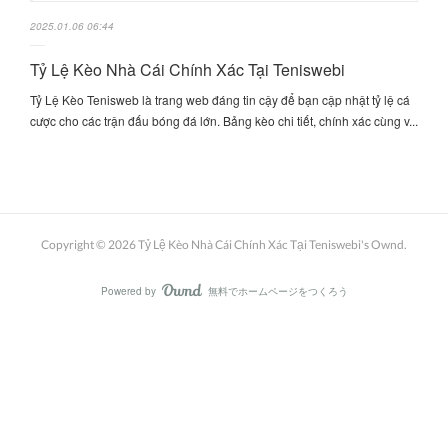
2025.01.06 06:44
Tỷ Lệ Kèo Nhà Cái Chính Xác Tại Teniswebi
Tỷ Lệ Kèo Tenisweb là trang web đáng tin cậy để bạn cập nhật tỷ lệ cá
cược cho các trận đấu bóng đá lớn. Bảng kèo chi tiết, chính xác cùng v...
Copyright ©
2026
Tỷ Lệ Kèo Nhà Cái Chính Xác Tại Teniswebi's Ownd
.
Powered by
無料でホームページをつくろう
AmebaOwnd
フォロー